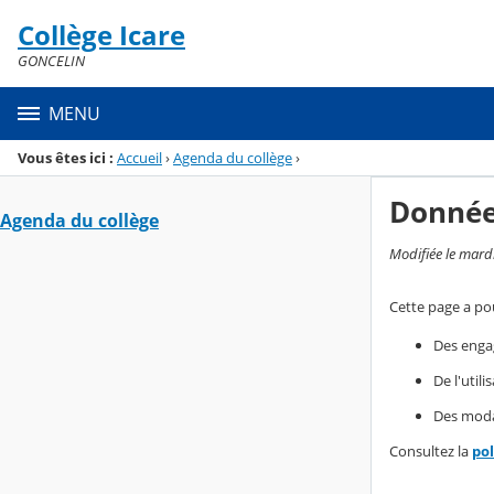
Panneau de gestion des cookies
Collège Icare
Menu de la rubrique
Contenu
GONCELIN
MENU
Vous êtes ici :
Accueil
›
Agenda du collège
›
Donnée
Agenda du collège
Modifiée le mard
Cette page a pou
Des enga
De l'util
Des modal
Consultez la
po