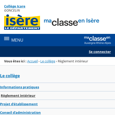
Panneau de gestion des cookies
Collège Icare
Menu de la rubrique
Contenu
GONCELIN
MENU
Se connecter
Vous êtes ici :
Accueil
›
Le collège
›
Règlement intérieur
Le collège
Informations pratiques
Règlement intérieur
Projet d'établissement
Conseil d'administration