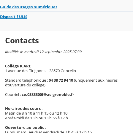
Guide des usages numériques
Dispositif ULIS
Contacts
Modifiée le vendredi 12 septembre 2025 07:39
Collège ICARE
1 avenue des Tirignons – 38570 Goncelin
Standard téléphonique :
04 38 72 94 10
(uniquement aux heures
d’ouverture du collège)
Courriel :
ce.0383300f@ac-grenoble.fr
Horaires des cours
:
Matin de 8 h 10 à 11 h 15 ou 12 h 10
Après-midi de 13 h ou 13 h 55 à 17 h
Ouverture au public
:
Lundi, mardi, jeudi et vendredi de 7 h 45 à 17 h 15