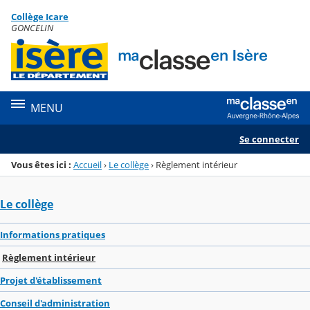
Panneau de gestion des cookies
Collège Icare
Menu de la rubrique
Contenu
GONCELIN
MENU
Se connecter
Vous êtes ici :
Accueil
›
Le collège
›
Règlement intérieur
Le collège
Informations pratiques
Règlement intérieur
Projet d'établissement
Conseil d'administration