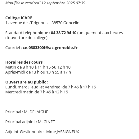
Modifiée le vendredi 12 septembre 2025 07:39
Collège ICARE
1 avenue des Tirignons – 38570 Goncelin
Standard téléphonique :
04 38 72 94 10
(uniquement aux heures
d’ouverture du collège)
Courriel :
ce.0383300f@ac-grenoble.fr
Horaires des cours
:
Matin de 8 h 10 à 11 h 15 ou 12 h 10
Après-midi de 13 h ou 13 h 55 à 17 h
Ouverture au public
:
Lundi, mardi, jeudi et vendredi de 7 h 45 à 17 h 15
Mercredi matin de 7 h 45 à 12 h 15
Principal : M. DELAIGUE
Principal adjoint : M. GINET
Adjoint-Gestionnaire : Mme JASSIGNEUX