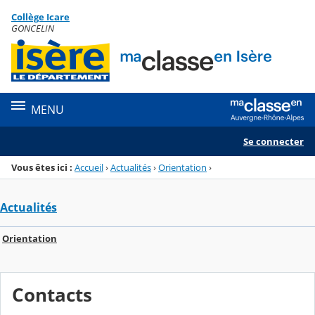
Panneau de gestion des cookies
Collège Icare
Menu de la rubrique
Contenu
GONCELIN
MENU
Se connecter
Vous êtes ici :
Accueil
›
Actualités
›
Orientation
›
Actualités
Orientation
Contacts