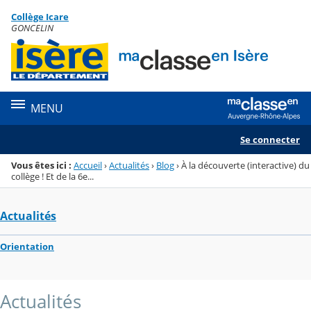
Panneau de gestion des cookies
Collège Icare
Menu de la rubrique
Contenu
GONCELIN
MENU
Se connecter
Vous êtes ici :
Accueil
›
Actualités
›
Blog
›
À la découverte (interactive) du
collège ! Et de la 6e...
Actualités
Orientation
Actualités