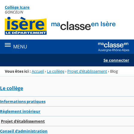
Panneau de gestion des cookies
Collège Icare
Menu de la rubrique
Contenu
GONCELIN
MENU
Se connecter
Vous êtes ici :
Accueil
›
Le collège
›
Projet d'établissement
›
Blog
Le collège
Informations pratiques
Règlement intérieur
Projet d'établissement
Conseil d'administration