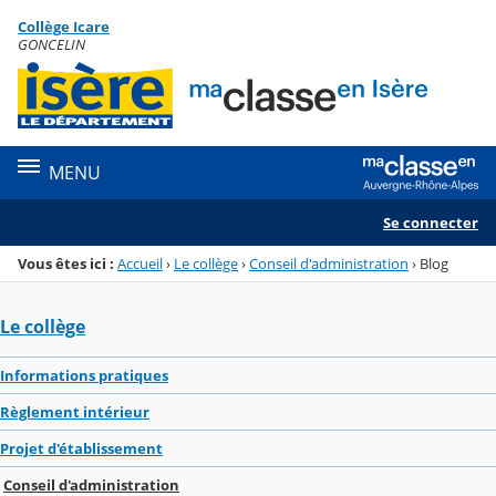
Panneau de gestion des cookies
Collège Icare
Menu de la rubrique
Contenu
GONCELIN
MENU
Se connecter
Vous êtes ici :
Accueil
›
Le collège
›
Conseil d'administration
›
Blog
Le collège
Informations pratiques
Règlement intérieur
Projet d'établissement
Conseil d'administration