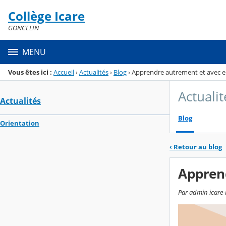
Panneau de gestion des cookies
Collège Icare
Menu de la rubrique
Contenu
GONCELIN
MENU
Vous êtes ici :
Accueil
›
Actualités
›
Blog
›
Apprendre autrement et avec 
Actualit
Actualités
Blog
Orientation
‹
Retour au blog
Appren
Par admin icare-i