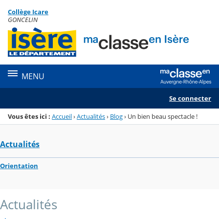
Panneau de gestion des cookies
Collège Icare
Menu de la rubrique
Contenu
GONCELIN
MENU
Se connecter
Vous êtes ici :
Accueil
›
Actualités
›
Blog
›
Un bien beau spectacle !
Actualités
Orientation
Actualités