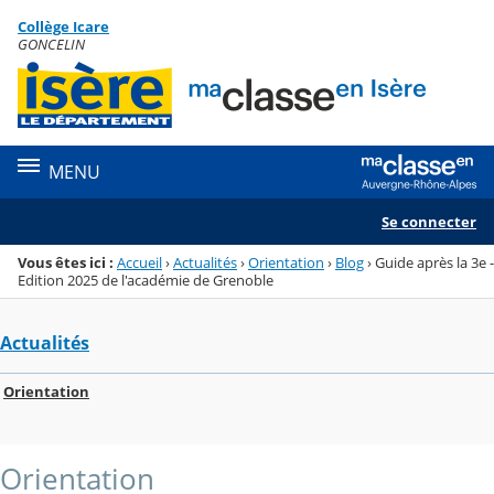
Panneau de gestion des cookies
Collège Icare
Menu de la rubrique
Contenu
GONCELIN
MENU
Se connecter
Vous êtes ici :
Accueil
›
Actualités
›
Orientation
›
Blog
›
Guide après la 3e -
Edition 2025 de l'académie de Grenoble
Actualités
Orientation
Orientation