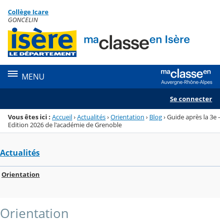
Panneau de gestion des cookies
Collège Icare
Menu de la rubrique
Contenu
GONCELIN
MENU
Se connecter
Vous êtes ici :
Accueil
›
Actualités
›
Orientation
›
Blog
›
Guide après la 3e -
Edition 2026 de l'académie de Grenoble
Actualités
Orientation
Orientation