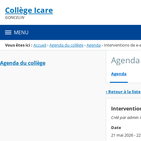
Panneau de gestion des cookies
Collège Icare
Menu de la rubrique
Contenu
GONCELIN
MENU
Vous êtes ici :
Accueil
›
Agenda du collège
›
Agenda
›
Interventions de e-
Agenda 
Agenda du collège
Agenda
‹ Retour à la liste
Interventio
Créé par admin ic
Date
21 mai 2026 - 2