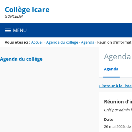
Panneau de gestion des cookies
Collège Icare
Menu de la rubrique
Contenu
GONCELIN
MENU
Vous êtes ici :
Accueil
›
Agenda du collège
›
Agenda
›
Réunion d'informat
Agenda 
Agenda du collège
Agenda
‹ Retour à la liste
Réunion d'i
Créé par admin ic
Date
26 mai 2026, de 